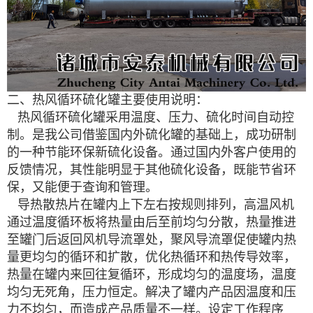
二、热风循环硫化罐主要使用说明：
热风循环硫化罐采用温度、压力、硫化时间自动控
制。是我公司借鉴国内外硫化罐的基础上，成功研制
的一种节能环保新硫化设备。通过国内外客户使用的
反馈情况，其性能明显于其他硫化设备，既能节省环
保，又能便于查询和管理。
导热散热片在罐内上下左右按规则排列，高温风机
通过温度循环板将热量由后至前均匀分散，热量推进
至罐门后返回风机导流罩处，聚风导流罩促使罐内热
量更均匀的循环和扩散，优化热循环和热传导效率，
热量在罐内来回往复循环，形成均匀的温度场，温度
均匀无死角，压力恒定。解决了罐内产品因温度和压
力不均匀，而造成产品质量不一样。设定工作程序